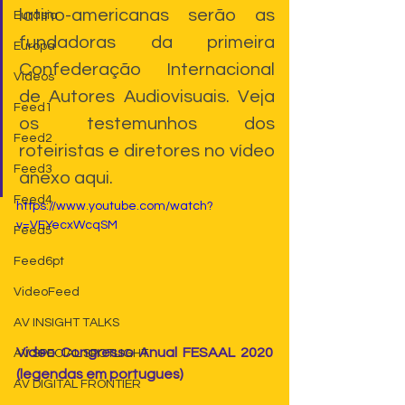
latino-americanas serão as 
Eurásia
fundadoras da primeira 
Europa
Confederação Internacional 
Videos
de Autores Audiovisuais. Veja 
Feed1
os testemunhos dos 
Feed2
roteiristas e diretores no vídeo 
Feed3
anexo aqui.
Feed4
https://www.youtube.com/watch?
v=VEYecxWcqSM
Feed5
Feed6pt
VideoFeed
AV INSIGHT TALKS
Video Congresso Anual FESAAL 2020 
AV SPECIAL SPOTLIGHT
(legendas em portugues)
AV DIGITAL FRONTIER