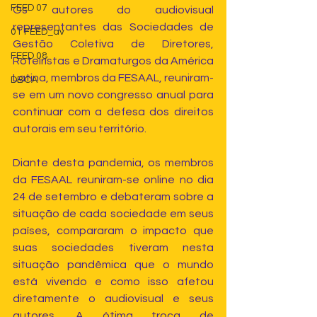
FEED 07
Os autores do audiovisual 
representantes das Sociedades de 
01 FEED_av
Gestão Coletiva de Diretores, 
FEED 08
Roteiristas e Dramaturgos da América 
Latina, membros da FESAAL, reuniram-
DBCA
se em um novo congresso anual para 
continuar com a defesa dos direitos 
autorais em seu território.
Diante desta pandemia, os membros 
da FESAAL reuniram-se online no dia 
24 de setembro e debateram sobre a 
situação de cada sociedade em seus 
países, compararam o impacto que 
suas sociedades tiveram nesta 
situação pandêmica que o mundo 
está vivendo e como isso afetou 
diretamente o audiovisual e seus 
autores. A ótima troca de 