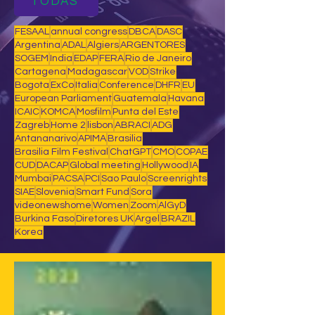
TODAS
FESAAL
annual congress
DBCA
DASC
Argentina
ADAL
Algiers
ARGENTORES
SOGEM
India
EDAP
FERA
Rio de Janeiro
Cartagena
Madagascar
VOD
Strike
Bogota
ExCo
Italia
Conference
DHFR
EU
European Parliament
Guatemala
Havana
ICAIC
KOMCA
Mosfilm
Punta del Este
Zagreb
Home 2
lisbon
ABRACI
ADG
Antananarivo
APIMA
Brasilia
Brasilia Film Festival
ChatGPT
CMO
COPAE
CUD
DACAP
Global meeting
Hollywood
IA
Mumbai
PACSA
PCI
Sao Paulo
Screenrights
SIAE
Slovenia
Smart Fund
Sora
videonewshome
Women
Zoom
AlGyD
Burkina Faso
Diretores UK
Argel
BRAZIL
Korea