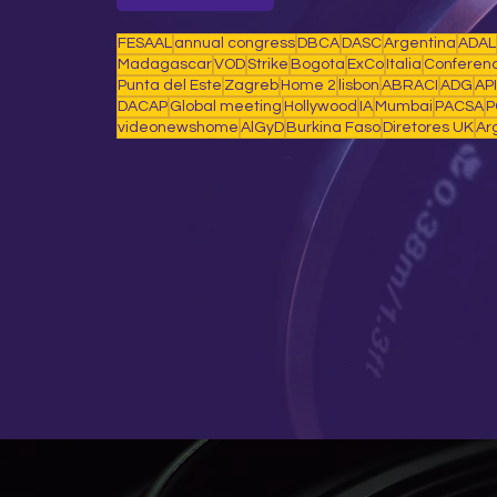
FESAAL
annual congress
DBCA
DASC
Argentina
ADAL
Madagascar
VOD
Strike
Bogota
ExCo
Italia
Conferen
Punta del Este
Zagreb
Home 2
lisbon
ABRACI
ADG
AP
DACAP
Global meeting
Hollywood
IA
Mumbai
PACSA
P
videonewshome
AlGyD
Burkina Faso
Diretores UK
Ar