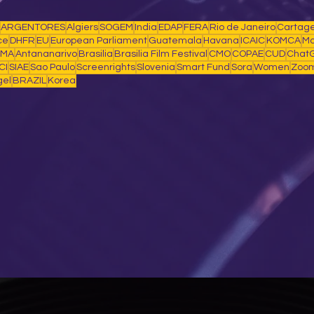
ARGENTORES
Algiers
SOGEM
India
EDAP
FERA
Rio de Janeiro
Cartag
ce
DHFR
EU
European Parliament
Guatemala
Havana
ICAIC
KOMCA
Mo
IMA
Antananarivo
Brasilia
Brasilia Film Festival
CMO
COPAE
CUD
Chat
CI
SIAE
Sao Paulo
Screenrights
Slovenia
Smart Fund
Sora
Women
Zoo
gel
BRAZIL
Korea