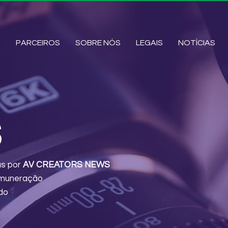
R
PARCEIROS
SOBRE NÓS
LEGAIS
NOTÍCIAS
S
as por
AV CREATORS NEWS
Remuneração
do