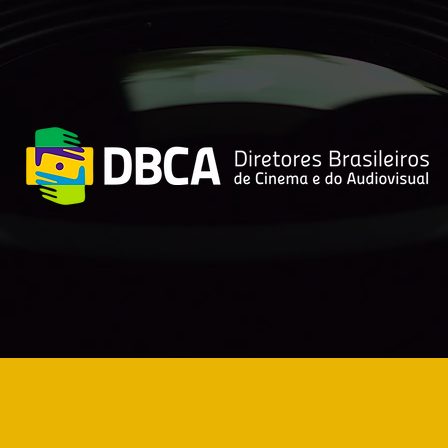
W&DW: As alianças
ADAL, APASER e PACSA
juntas em um novo
encontro no Congresso
Anual em Algiers