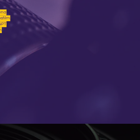
ena
sfilm
GPT
m