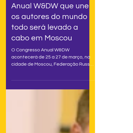
O próximo Congresso
Anual W&DW que une
os autores do mundo
todo será levado a
cabo em Moscou
O Congresso Anual W&DW
acontecerá de 25 a 27 de março, na
cidade de Moscou, Federação Russa.
Este Conselho Internacional de
Criadores de...