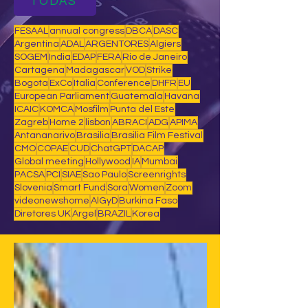
TODAS
FESAAL
annual congress
DBCA
DASC
Argentina
ADAL
ARGENTORES
Algiers
SOGEM
India
EDAP
FERA
Rio de Janeiro
Cartagena
Madagascar
VOD
Strike
Bogota
ExCo
Italia
Conference
DHFR
EU
European Parliament
Guatemala
Havana
ICAIC
KOMCA
Mosfilm
Punta del Este
Zagreb
Home 2
lisbon
ABRACI
ADG
APIMA
Antananarivo
Brasilia
Brasilia Film Festival
CMO
COPAE
CUD
ChatGPT
DACAP
Global meeting
Hollywood
IA
Mumbai
PACSA
PCI
SIAE
Sao Paulo
Screenrights
Slovenia
Smart Fund
Sora
Women
Zoom
videonewshome
AlGyD
Burkina Faso
Diretores UK
Argel
BRAZIL
Korea