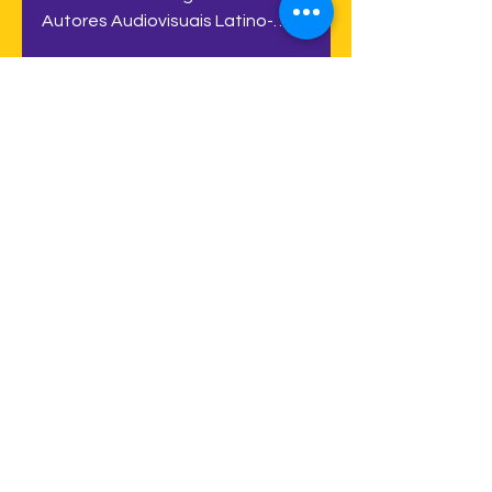
Latino-americanos
Nos dias 12, 13 e 14 de dezembro,
realizou-se o Congresso Anual de
Autores Audiovisuais Latino-
Americanos, na cidade de Havana,
Cuba,...