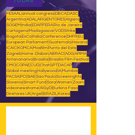
TODAS
FESAAL
annual congress
DBCA
DASC
Argentina
ADAL
ARGENTORES
Algiers
SOGEM
India
EDAP
FERA
Rio de Janeiro
Cartagena
Madagascar
VOD
Strike
Bogota
ExCo
Italia
Conference
DHFR
EU
European Parliament
Guatemala
Havana
ICAIC
KOMCA
Mosfilm
Punta del Este
Zagreb
Home 2
lisbon
ABRACI
ADG
APIMA
Antananarivo
Brasilia
Brasilia Film Festival
CMO
COPAE
CUD
ChatGPT
DACAP
Global meeting
Hollywood
IA
Mumbai
PACSA
PCI
SIAE
Sao Paulo
Screenrights
Slovenia
Smart Fund
Sora
Women
Zoom
videonewshome
AlGyD
Burkina Faso
Diretores UK
Argel
BRAZIL
Korea