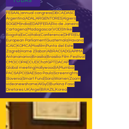
TODAS
FESAAL
annual congress
DBCA
DASC
Argentina
ADAL
ARGENTORES
Algiers
SOGEM
India
EDAP
FERA
Rio de Janeiro
Cartagena
Madagascar
VOD
Strike
Bogota
ExCo
Italia
Conference
DHFR
EU
European Parliament
Guatemala
Havana
ICAIC
KOMCA
Mosfilm
Punta del Este
Zagreb
Home 2
lisbon
ABRACI
ADG
APIMA
Antananarivo
Brasilia
Brasilia Film Festival
CMO
COPAE
CUD
ChatGPT
DACAP
Global meeting
Hollywood
IA
Mumbai
PACSA
PCI
SIAE
Sao Paulo
Screenrights
Slovenia
Smart Fund
Sora
Women
Zoom
videonewshome
AlGyD
Burkina Faso
Diretores UK
Argel
BRAZIL
Korea