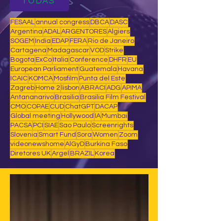
TODAS
FESAAL
annual congress
DBCA
DASC
Argentina
ADAL
ARGENTORES
Algiers
SOGEM
India
EDAP
FERA
Rio de Janeiro
Cartagena
Madagascar
VOD
Strike
Bogota
ExCo
Italia
Conference
DHFR
EU
European Parliament
Guatemala
Havana
ICAIC
KOMCA
Mosfilm
Punta del Este
Zagreb
Home 2
lisbon
ABRACI
ADG
APIMA
Antananarivo
Brasilia
Brasilia Film Festival
CMO
COPAE
CUD
ChatGPT
DACAP
Global meeting
Hollywood
IA
Mumbai
PACSA
PCI
SIAE
Sao Paulo
Screenrights
Slovenia
Smart Fund
Sora
Women
Zoom
videonewshome
AlGyD
Burkina Faso
Diretores UK
Argel
BRAZIL
Korea