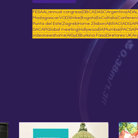
FESAAL
annual congress
DBCA
DASC
Argentina
ADAL
Madagascar
VOD
Strike
Bogota
ExCo
Italia
Conferen
Punta del Este
Zagreb
Home 2
lisbon
ABRACI
ADG
AP
DACAP
Global meeting
Hollywood
IA
Mumbai
PACSA
P
videonewshome
AlGyD
Burkina Faso
Diretores UK
Ar