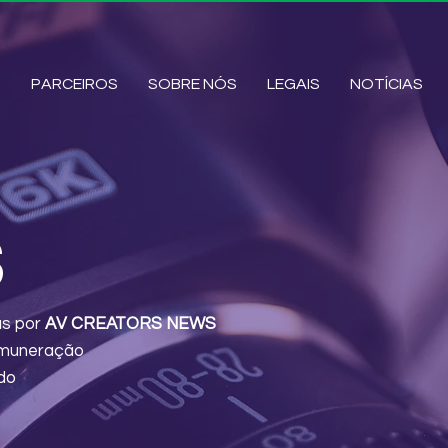
R
PARCEIROS
SOBRE NÓS
LEGAIS
NOTÍCIAS
S
as por
AV CREATORS NEWS
Remuneração
do