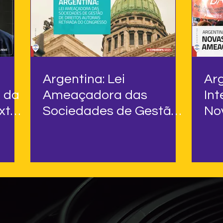
Argentina: Lei
Arg
s da
Ameaçadora das
Int
xto
Sociedades de Gestão
No
de Direitos Autorais
Go
Retirada do Congresso
Am
Dir