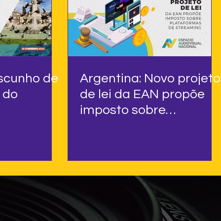
ascunho de
Argentina: Novo projeto
 do
de lei da EAN propõe
imposto sobre
plataformas de
streaming