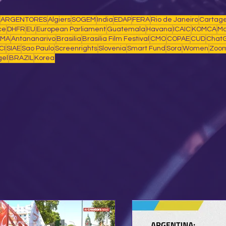
ARGENTORES
Algiers
SOGEM
India
EDAP
FERA
Rio de Janeiro
Cartag
ce
DHFR
EU
European Parliament
Guatemala
Havana
ICAIC
KOMCA
Mo
IMA
Antananarivo
Brasilia
Brasilia Film Festival
CMO
COPAE
CUD
Chat
CI
SIAE
Sao Paulo
Screenrights
Slovenia
Smart Fund
Sora
Women
Zoo
gel
BRAZIL
Korea