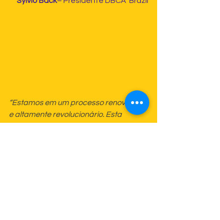
Sylvio Back
– Presidente DBCA  Brazil
“Estamos em um processo renovador 
e altamente revolucionário. Esta 
sociedade augura um novo 
paradigma para nós, os Autores.”
Sylvia Palma
– Secretária Geral 
GEDAR  Brasil