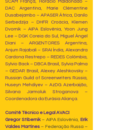
SCAM França, Horacio Maldonado – 
DAC Argentina, Marie Clémentine 
Dusabejambo – APASER África, Danilo 
Serbedzija – DHFR Croácia, Klemen 
Dvornik – AIPA Eslovênia, Yoon Jung 
Lee – DGK Coreia do Sul, Miguel Ángel 
Diani – ARGENTORES Argentina, 
Anjum Rajabali – SRAI Índia, Alexandra 
Cardona Restrepo – REDES Colômbia, 
Sylvio Back – DBCA Brasil, Sylvia Palma 
– GEDAR Brasil, Alexey Aleshkovsky – 
Russian Guild of Screenwriters Rússia, 
Huseyn Mehdiyev – AzDG Azerbaijão, 
Silvana Jarmoluk Stroganova – 
Coordenadora da Eurásia Aliança.
Comitê Técnico e Legal AVACI
Gregor Stibernik 
– AIPA Eslovênia, 
Erik 
Valdes Martines
 – Federação Russa – 