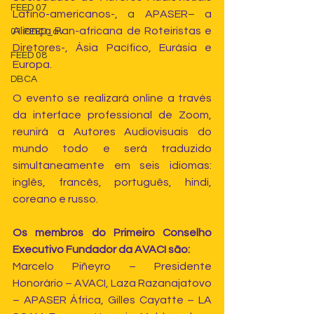
FEED 07
Latino-americanos-, 
a 
APASER
–
 a 
Aliança Pan-africana de Roteiristas e 
01 FEED_av
Diretores-, Ásia Pacífico, Eurásia e 
FEED 08
Europa.
DBCA
O evento se realizará online a través 
da interface professional de Zoom, 
reunirá a Autores Audiovisuais do 
mundo todo e será traduzido 
simultaneamente em seis idiomas: 
inglês, francês, português, hindi, 
coreano e russo.
Os membros do Primeiro Conselho 
Executivo Fundador da AVACI são:
Marcelo Piñeyro – Presidente 
Honorário – AVACI, Laza Razanajatovo 
– APASER África, Gilles Cayatte – LA 