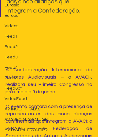
das cinco alianças que 
Eurásia
integram a Confederação.
Europa
Videos
Feed1
Feed2
Feed3
Feed4
A Confederação Internacional de 
Autores Audiovisuais
 – a 
AVACI
-,
Feed5
realizará seu Primeiro Congresso no 
Feed6pt
próximo dia 9 de junho.
VideoFeed
O evento contará com a presença de 
AV INSIGHT TALKS
representantes das cinco alianças 
AV SPECIAL SPOTLIGHT
continentais que integram a AVACI: a 
FESAAL
 – a Federação de 
AV DIGITAL FRONTIER
Sociedades de Autores Audiovisuais 