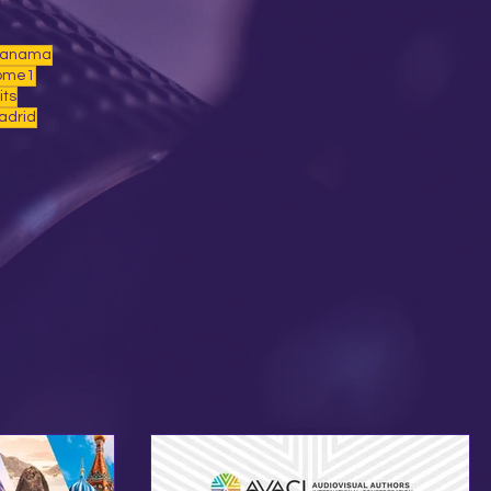
Panama
ome1
its
adrid