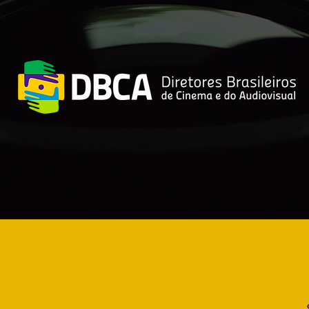
N PRECEDENTES: Los
W&DW homen
tores del mundo
95° aniversari
nidos en Moscú tras
Estudios MO
 nuevo Congreso
ual de W&DW