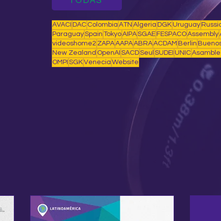
TODAS
AVACI
DAC
Colombia
ATN
Algeria
DGK
Uruguay
Russi
Paraguay
Spain
Tokyo
AIPA
SGAE
FESPACO
Assembly
videoshome2
ZAPA
AAPA
ABRA
ACDAM
Berlin
Buenos
New Zealand
OpenAI
SACD
Seul
SUDEI
UNIC
Asamble
OMPI
SGK
Venecia
Website