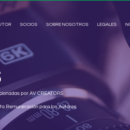
AUTOR
SOCIOS
SOBRE NOSOTROS
LEGALES
N
S
porcionadas por AV CREATORS
sta Remuneración para los Autores