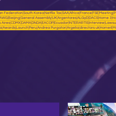
an Federation
South Korea
Netflix Tax
SAA
Africa
France
FSE
Meeting
AWG
Beijing
General Assembly
UK
Argentores
ALGyD
DACS
Home 3
H
 Aires
CDMX
DAMA
DNDA
EACOP
Ecuador
INTERARTIS
Interview
Lawsu
a
Awards
Launch
Peru
Andrea Purgatori
Argelia
directors uk
Home4
M