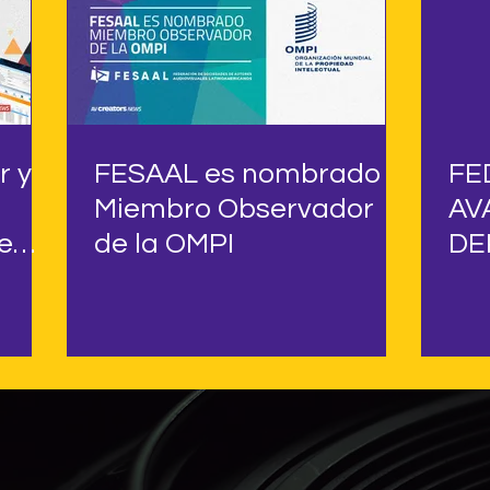
r y
FESAAL es nombrado
FE
Miembro Observador
AV
e
de la OMPI
DE
ses
AU