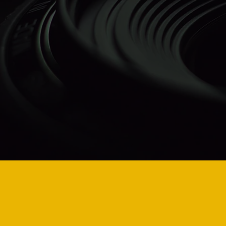
 la
Derecho de Autor en
SI
Eurasia
Au
ks”
reu
un
An