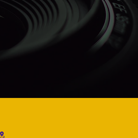
ajea el
El próximo Congreso
o de los
Anual W&DW que une a
SFILM
los autores de todo el
mundo será llevado a
cabo en Moscú