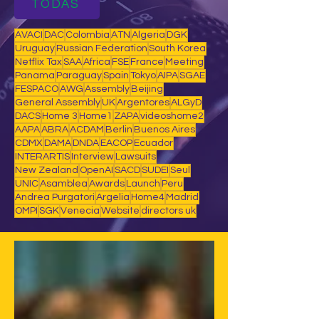
TODAS
AVACI
DAC
Colombia
ATN
Algeria
DGK
Uruguay
Russian Federation
South Korea
Netflix Tax
SAA
Africa
FSE
France
Meeting
Panama
Paraguay
Spain
Tokyo
AIPA
SGAE
FESPACO
AWG
Assembly
Beijing
General Assembly
UK
Argentores
ALGyD
DACS
Home 3
Home1
ZAPA
videoshome2
AAPA
ABRA
ACDAM
Berlin
Buenos Aires
CDMX
DAMA
DNDA
EACOP
Ecuador
INTERARTIS
Interview
Lawsuits
New Zealand
OpenAI
SACD
SUDEI
Seul
UNIC
Asamblea
Awards
Launch
Peru
Andrea Purgatori
Argelia
Home4
Madrid
OMPI
SGK
Venecia
Website
directors uk