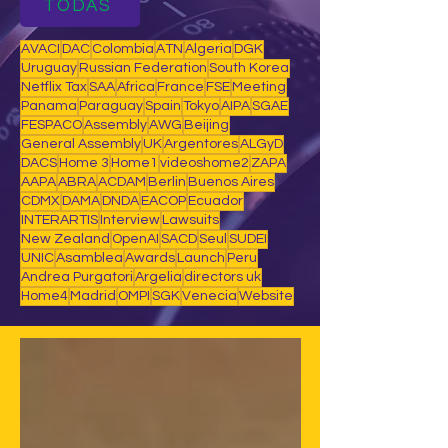
TODAS
AVACI
DAC
Colombia
ATN
Algeria
DGK
Uruguay
Russian Federation
South Korea
Netflix Tax
SAA
Africa
France
FSE
Meeting
Panama
Paraguay
Spain
Tokyo
AIPA
SGAE
FESPACO
Assembly
AWG
Beijing
General Assembly
UK
Argentores
ALGyD
DACS
Home 3
Home1
videoshome2
ZAPA
AAPA
ABRA
ACDAM
Berlin
Buenos Aires
CDMX
DAMA
DNDA
EACOP
Ecuador
INTERARTIS
Interview
Lawsuits
New Zealand
OpenAI
SACD
Seul
SUDEI
UNIC
Asamblea
Awards
Launch
Peru
Andrea Purgatori
Argelia
directors uk
Home4
Madrid
OMPI
SGK
Venecia
Website