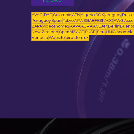
TODAS
AVACI
DAC
Colombia
ATN
Algeria
DGK
Uruguay
Russi
Paraguay
Spain
Tokyo
AIPA
SGAE
FESPACO
AWG
Asse
ZAPA
videoshome2
AAPA
ABRA
ACDAM
Berlin
Buenos
New Zealand
OpenAI
SACD
SUDEI
Seul
UNIC
Asamble
Venecia
Website
directors uk