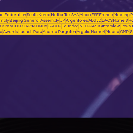
an Federation
South Korea
Netflix Tax
SAA
Africa
FSE
France
Meeting
mbly
Beijing
General Assembly
UK
Argentores
ALGyD
DACS
Home 3
H
 Aires
CDMX
DAMA
DNDA
EACOP
Ecuador
INTERARTIS
Interview
Lawsu
a
Awards
Launch
Peru
Andrea Purgatori
Argelia
Home4
Madrid
OMPI
S