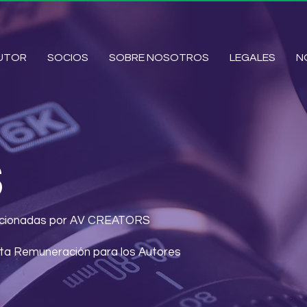
AUTOR
SOCIOS
SOBRE NOSOTROS
LEGALES
N
S
porcionadas por AV CREATORS
sta Remuneración para los Autores