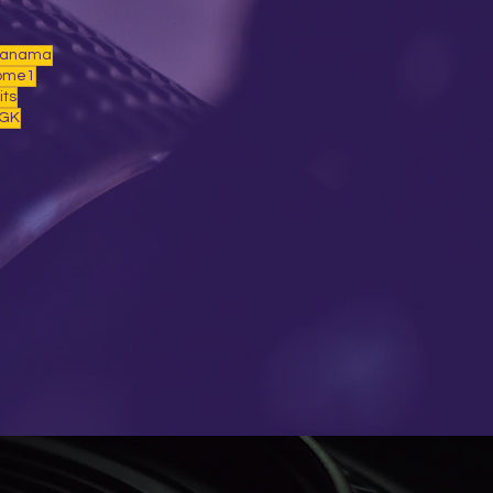
Panama
ome1
its
GK