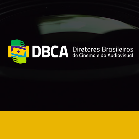
Crecen las demandas
por derechos de autor
contra OpenAI