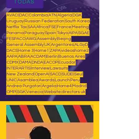
TODAS
AVACI
DAC
Colombia
ATN
Algeria
DGK
Uruguay
Russian Federation
South Korea
Netflix Tax
SAA
Africa
FSE
France
Meeting
Panama
Paraguay
Spain
Tokyo
AIPA
SGAE
FESPACO
AWG
Assembly
Beijing
General Assembly
UK
Argentores
ALGyD
DACS
Home 3
Home1
ZAPA
videoshome2
AAPA
ABRA
ACDAM
Berlin
Buenos Aires
CDMX
DAMA
DNDA
EACOP
Ecuador
INTERARTIS
Interview
Lawsuits
New Zealand
OpenAI
SACD
SUDEI
Seul
UNIC
Asamblea
Awards
Launch
Peru
Andrea Purgatori
Argelia
Home4
Madrid
OMPI
SGK
Venecia
Website
directors uk